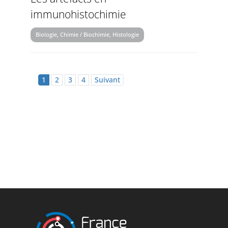
immunohistochimie
Biologie, Chimie / Biochimie, Histologie
1
2
3
4
Suivant