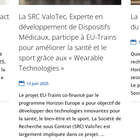
act
La SRC ValoTec, Experte en
La 
développement de Dispositifs
du
Médicaux, participe à EU-Trains
pour améliorer la santé et le
à
Quie
sport grâce aux « Wearable
25,
rec
Technologies »
 la
Hori
 a
seiz
13 juin 2025
Le p
Soc
Le projet EU-Trains co-financé par le
programme Horizon Europe a pour objectif de
développer des technologies innovantes pour
la santé, le bien-être et le sport. La Société de
Recherche sous Contrat (SRC) ValoTec est
largement impliquée dans ce projet. …