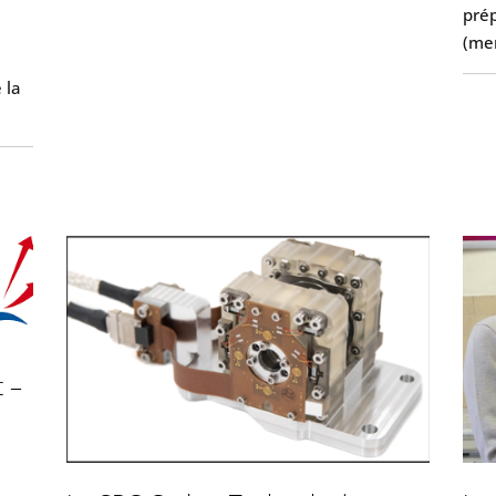
pré
(me
 la
t –