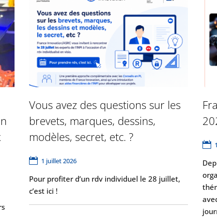
Vous avez des questions sur les
Fr
on
brevets, marques, dessins,
20
x
modèles, secret, etc. ?
1 juillet 2026
Depu
orga
Pour profiter d’un rdv individuel le 28 juillet,
thém
c’est ici !
avec
rs
jou