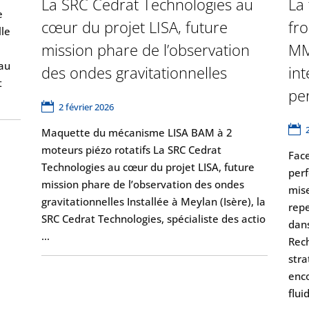
La SRC Cedrat Technologies au
La 
e
cœur du projet LISA, future
fro
lle
mission phare de l’observation
MM
 au
des ondes gravitationnelles
in
t
pe
2 février 2026
Maquette du mécanisme LISA BAM à 2
moteurs piézo rotatifs La SRC Cedrat
Face
Technologies au cœur du projet LISA, future
perf
mission phare de l’observation des ondes
mise
gravitationnelles Installée à Meylan (Isère), la
repe
SRC Cedrat Technologies, spécialiste des actio
dans
…
Rech
stra
enc
flui