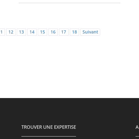
11
12
13
14
15
16
17
18
Suivant
TROUVER UNE EXPERTISE
A