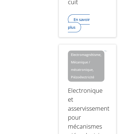
cuit
En savoir
plus
Electromagnétisme,
Mécanique /
mécatronique,
Piézoélectricité
Electronique
et
asservissement
pour
mécanismes