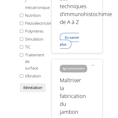
/
techniques
mécatronique
d’immunohistochimie
Nutrition
de A à Z
Piézoélectricité
Polymères
En savoir
Simulation
plus
TIC
Traitement
de
surface
Agroalimentaire
Vibration
Maîtriser
la
Réinitialiser
fabrication
du
jambon