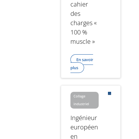
cahier
des
charges «
100 %
muscle »
En savoir
plus
Collage
industriel
Ingénieur
européen
en