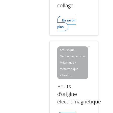
collage
En savoir
plus
Acoustique,
Electromagnétisme,
Mécanique /
mécatronique,
Vibration
Bruits
d’origine
électromagnétique