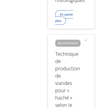
histologiques
En savoir
plus
Agroalimentaire
Technique
de
production
de
viandes
pour «
haché »
selon le