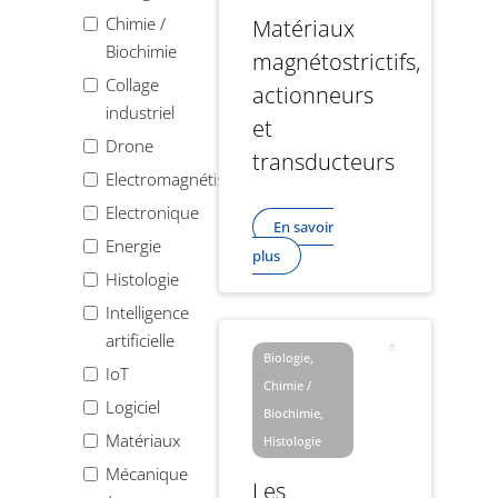
Chimie /
Matériaux
Biochimie
magnétostrictifs,
Collage
actionneurs
industriel
et
Drone
transducteurs
Electromagnétisme
Electronique
En savoir
Energie
plus
Histologie
Intelligence
artificielle
Biologie,
IoT
Chimie /
Logiciel
Biochimie,
Matériaux
Histologie
Mécanique
Les