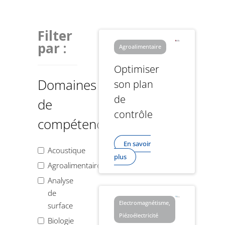
Filter
par :
Agroalimentaire
Optimiser
Domaines
son plan
de
de
contrôle
compétences
En savoir
Acoustique
plus
Agroalimentaire
Analyse
de
Electromagnétisme,
surface
Piézoélectricité
Biologie