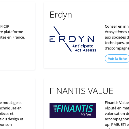
Erdyn
EFICIR
Conseil en inn
ere plateforme
écosystèmes d’
tes en France.
aux sociétés 
techniques, po
d’accompagnem
Voir la fiche
FINANTIS VALUE
 de moulage et
Finantis Value
techniques en
réputé en mati
ièces et
valorisation d
 du design et
accompagnons n
our son
up, PME, ETI e