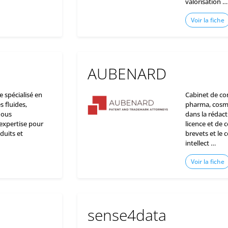
valorisation …
Voir la fiche
AUBENARD
 spécialisé en
Cabinet de con
 fluides,
pharma, cosmé
Nous
dans la rédact
expertise pour
licence et de 
duits et
brevets et le 
intellect …
Voir la fiche
sense4data