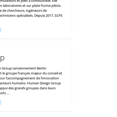
umulateurs et piles à combustible. Elle
n laboratoires et sur plate-forme pilote,
e de chercheurs, ingénieurs de
echniciens spécialisés. Depuis 2017, SCPS
up
 Group (anciennement Bertin
 le groupe français majeur du conseil et
pour l’accompagnement de l’innovation
 facteurs humains. Human Design Group
 appui des grands groupes dans leurs
nsfo …