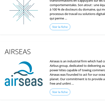
transformations en s’appuyant sur les s
comportementales. Son atout : une éq
à 100 % de docteurs du domaine, qui me
processus de travail ou solutions digita
qui perme …
Voir la fiche
AIRSEAS
Airseas is an industrial firm which had 
Airbus group, dedicated to delivering 
power kites capable of towing commerci
Airseas was founded to act for our oce
planet. Our commitment is to provide al
free and unlimi …
Voir la fiche