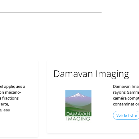
Damavan Imaging
el appliqués à
Damavan Imag
ation mécano-
rayons Gamma.
 fractions
caméra compto
erte,
contamination 
e, eau
Voir la fiche