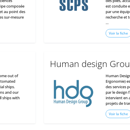
ciences
des piles, acc
uipe composée
est conduite e
t au point des
par une équip
les sur-mesure
recherche et t
…
Voir la fiche
Human design Gro
come out of
Human Design
automated
Ergonomie) est
al ships.
des services 
ans and our
par le design
l ships with
intervient en
projets de tra
Voir la fiche