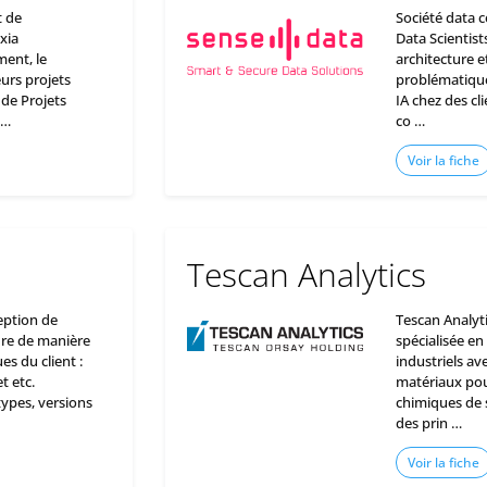
 de
Société data c
xia
Data Scientist
ent, le
architecture e
urs projets
problématique
de Projets
IA chez des cl
 …
co …
Voir la fiche
Tescan Analytics
eption de
Tescan Analyt
dre de manière
spécialisée en
es du client :
industriels a
t etc.
matériaux pour
ypes, versions
chimiques de s
des prin …
Voir la fiche