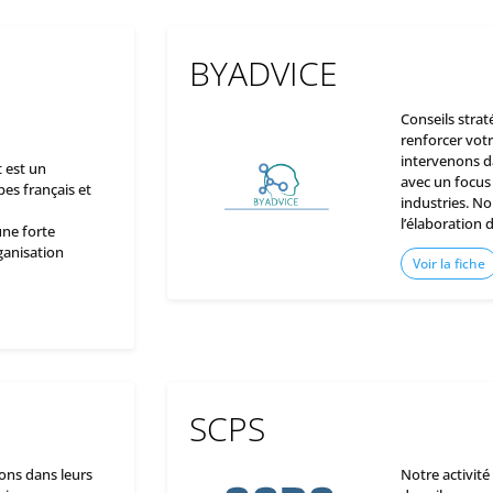
BYADVICE
Conseils strat
renforcer votr
intervenons da
 est un
avec un focus s
es français et
industries. 
l’élaboration 
ne forte
ganisation
Voir la fiche
SCPS
ons dans leurs
Notre activité