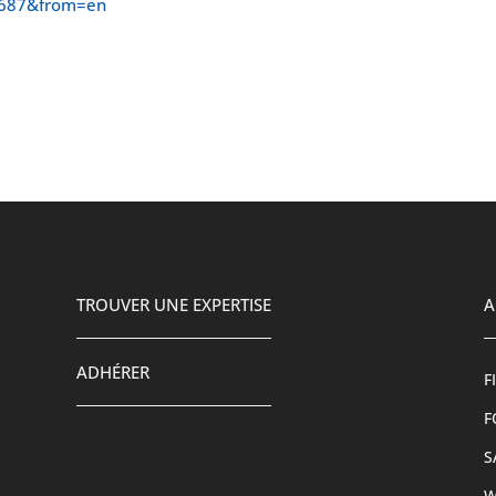
1687&from=en
TROUVER UNE EXPERTISE
A
ADHÉRER
F
F
S
W