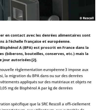
rer en contact avec les denrées alimentaires sont
 à l’échelle française et européenne.
u Bisphénol A (BPA) est proscrit en France dans la
 (biberons, bouteilles, conserves, etc.) mais la
 jour autorisées [2].
 nouvelle règlementation européenne 3 impose aux
nsi, la migration du BPA dans ou sur des denrées
evêtements appliqués sur des matériaux et objets ne
 0,05 mg de Bisphénol A par kg de denrées
ration spécifique que la SRC Rescoll a offi-ciellement
x importateurs, aux utilisateurs, aux autorités de