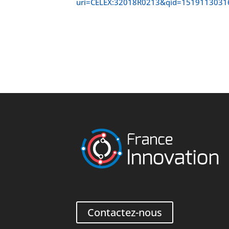
uri=CELEX:32018R0213&qid=151911303
Contactez-nous