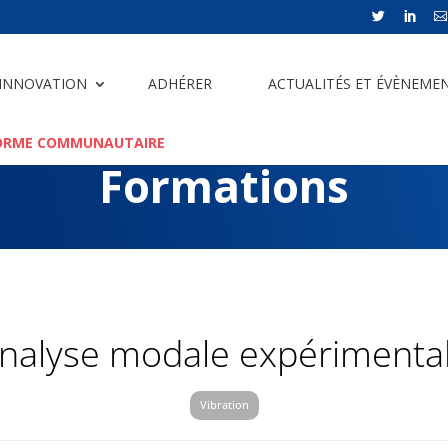



 INNOVATION
ADHÉRER
ACTUALITÉS ET ÉVÈNEME
ORME COMMUNAUTAIRE
Formations
nalyse modale expérimenta
Vibration