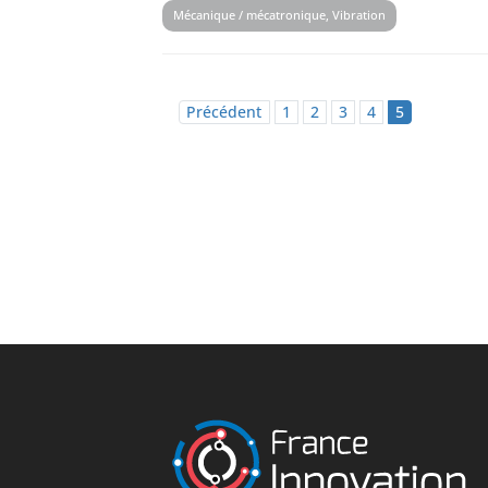
Mécanique / mécatronique, Vibration
Précédent
1
2
3
4
5