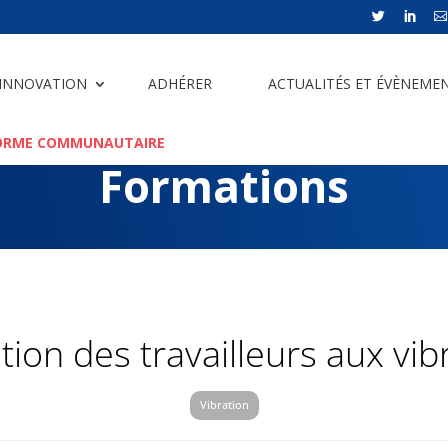



 INNOVATION
ADHÉRER
ACTUALITÉS ET ÉVÈNEME
ORME COMMUNAUTAIRE
Formations
tion des travailleurs aux vib
Vibration