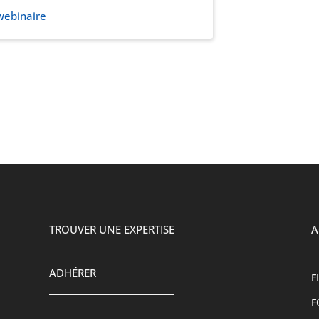
 webinaire
TROUVER UNE EXPERTISE
A
ADHÉRER
F
F