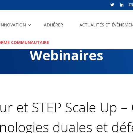



 INNOVATION
ADHÉRER
ACTUALITÉS ET ÉVÈNEME
ORME COMMUNAUTAIRE
Webinaires
eur et STEP Scale Up –
nologies duales et dé