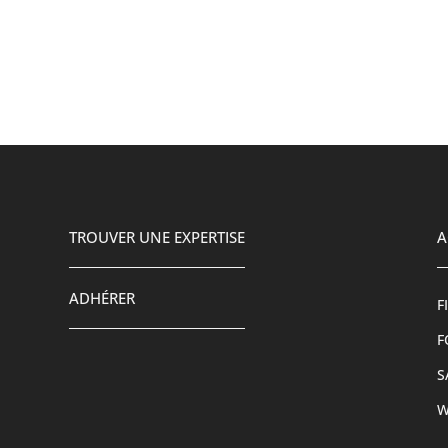
TROUVER UNE EXPERTISE
A
ADHÉRER
F
F
S
W