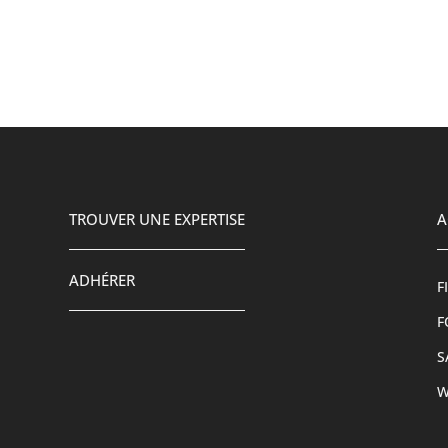
TROUVER UNE EXPERTISE
A
ADHÉRER
F
F
S
W