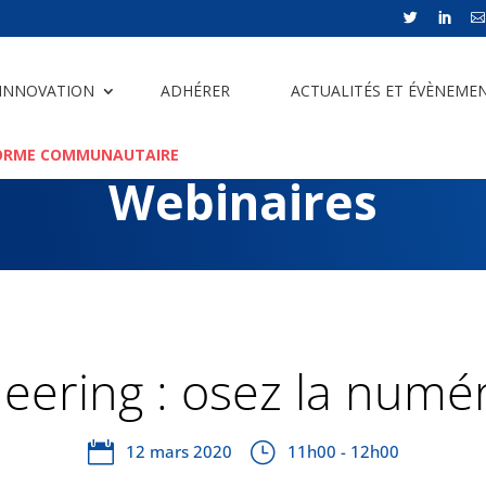



 INNOVATION
ADHÉRER
ACTUALITÉS ET ÉVÈNEME
ORME COMMUNAUTAIRE
Webinaires
eering : osez la numér
12 mars 2020
11h00 - 12h00