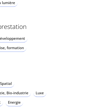
a lumière
prestation
développement
ise, formation
Spatial
ie, Bio-industrie
Luxe
t
Energie