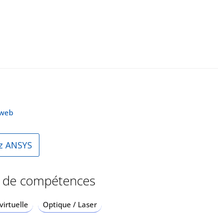
e web
z ANSYS
 de compétences
virtuelle
Optique / Laser