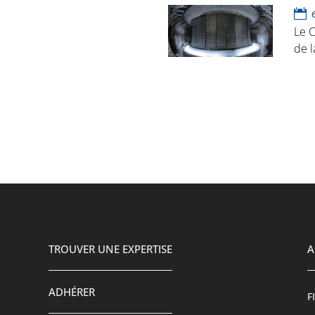
Le C
de l
TROUVER UNE EXPERTISE
A
ADHÉRER
F