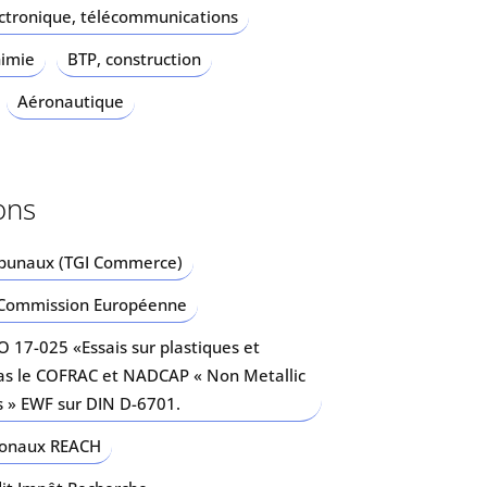
ctronique, télécommunications
imie
BTP, construction
Aéronautique
ions
ribunaux (TGI Commerce)
a Commission Européenne
SO 17-025 «Essais sur plastiques et
as le COFRAC et NADCAP « Non Metallic
s » EWF sur DIN D-6701.
ionaux REACH