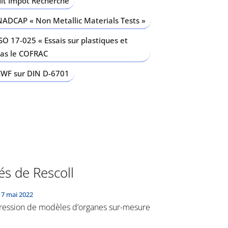
it Impôt Recherche
NADCAP « Non Metallic Materials Tests »
SO 17-025 « Essais sur plastiques et
pas le COFRAC
EWF sur DIN D-6701
és de Rescoll
17 mai 2022
ression de modèles d’organes sur-mesure