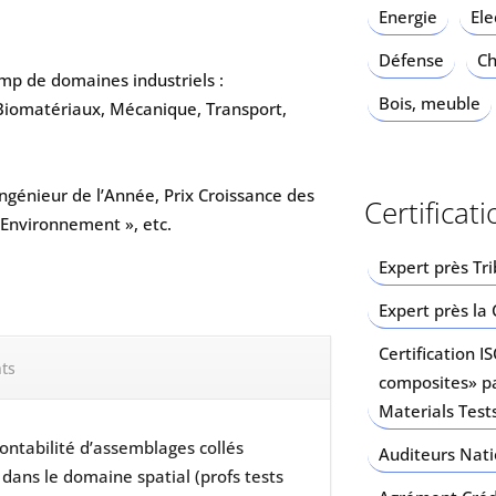
Energie
Ele
Défense
Ch
mp de domaines industriels :
Bois, meuble
iomatériaux, Mécanique, Transport,
(Ingénieur de l’Année, Prix Croissance des
Certificat
 l’Environnement », etc.
Expert près T
Expert près l
Certification I
ts
composites» p
Materials Test
ntabilité d’assemblages collés
Auditeurs Nat
dans le domaine spatial (profs tests