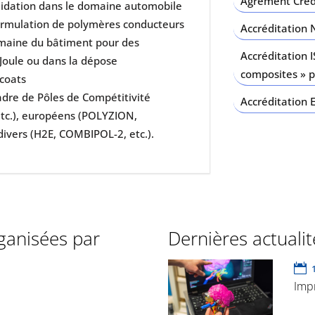
Agrément Créd
alidation dans le domaine automobile
ormulation de polymères conducteurs
Accréditation 
 domaine du bâtiment pour des
Accréditation I
 Joule ou dans la dépose
composites » 
-coats
adre de Pôles de Compétitivité
Accréditation 
tc.), européens (POLYZION,
divers (H2E, COMBIPOL-2, etc.).
ganisées par
Dernières actualit
Imp