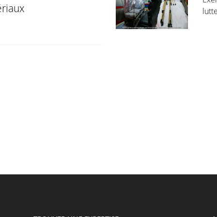
riaux
lutt