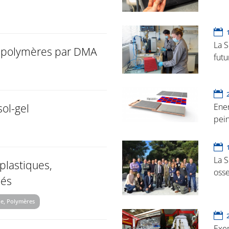
La S
 polymères par DMA
futu
ol-gel
Ene
pei
La S
plastiques,
oss
lés
ue, Polymères
Exem